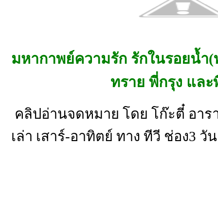
มหากาพย์ความรัก รักในรอยน้ำ(ท่
ทราย พี่กรุง และพ
คลิปอ่านจดหมาย โดย โก๊ะตี๋ อาร
เล่า เสาร์-อาทิตย์ ทาง ทีวี ช่อง3 วั