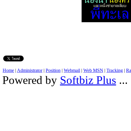
Home
|
Administrator
|
Position
|
Webmail
|
Web MSN
|
Tracking
|
Ra
Powered by
Softbiz Plus
...