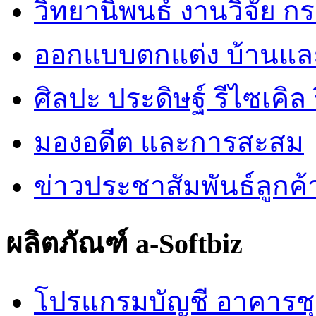
วิทยานิพนธ์ งานวิจัย ก
ออกแบบตกแต่ง บ้านแ
ศิลปะ ประดิษฐ์ รีไซเคิล ร
มองอดีต และการสะสม
ข่าวประชาสัมพันธ์ลูกค้
ผลิตภัณฑ์ a-Softbiz
โปรแกรมบัญชี อาคารช